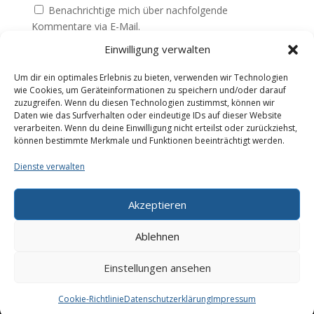
Benachrichtige mich über nachfolgende
Kommentare via E-Mail.
Einwilligung verwalten
Benachrichtige mich über neue Beiträge via E-Mail.
Um dir ein optimales Erlebnis zu bieten, verwenden wir Technologien
wie Cookies, um Geräteinformationen zu speichern und/oder darauf
zuzugreifen. Wenn du diesen Technologien zustimmst, können wir
Daten wie das Surfverhalten oder eindeutige IDs auf dieser Website
verarbeiten. Wenn du deine Einwilligung nicht erteilst oder zurückziehst,
können bestimmte Merkmale und Funktionen beeinträchtigt werden.
Dienste verwalten
Akzeptieren
Galerie
Impressum
Datenschutzerklärung
Cookie-Richtlinie (EU)
Ablehnen
Downloads
Kontakt
Über uns
Einstellungen ansehen
Designed by Marco Bartsch
Cookie-Richtlinie
Datenschutzerklärung
Impressum