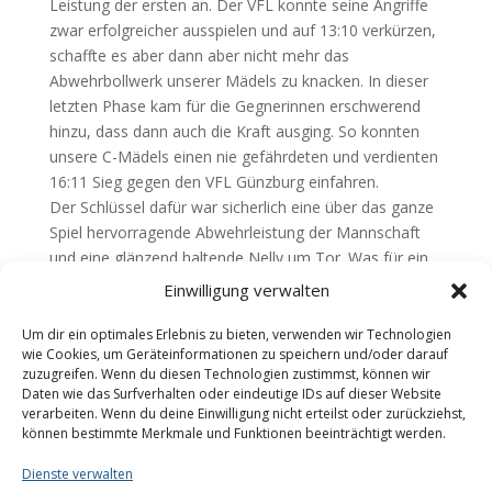
Leistung der ersten an. Der VFL konnte seine Angriffe
zwar erfolgreicher ausspielen und auf 13:10 verkürzen,
schaffte es aber dann aber nicht mehr das
Abwehrbollwerk unserer Mädels zu knacken. In dieser
letzten Phase kam für die Gegnerinnen erschwerend
hinzu, dass dann auch die Kraft ausging. So konnten
unsere C-Mädels einen nie gefährdeten und verdienten
16:11 Sieg gegen den VFL Günzburg einfahren.
Der Schlüssel dafür war sicherlich eine über das ganze
Spiel hervorragende Abwehrleistung der Mannschaft
und eine glänzend haltende Nelly um Tor. Was für ein
gelungener Heimspielauftakt – so kann es
Einwilligung verwalten
weitergehen!!
Um dir ein optimales Erlebnis zu bieten, verwenden wir Technologien
Teilen mit:
wie Cookies, um Geräteinformationen zu speichern und/oder darauf
zuzugreifen. Wenn du diesen Technologien zustimmst, können wir
Daten wie das Surfverhalten oder eindeutige IDs auf dieser Website
verarbeiten. Wenn du deine Einwilligung nicht erteilst oder zurückziehst,
können bestimmte Merkmale und Funktionen beeinträchtigt werden.
Dienste verwalten