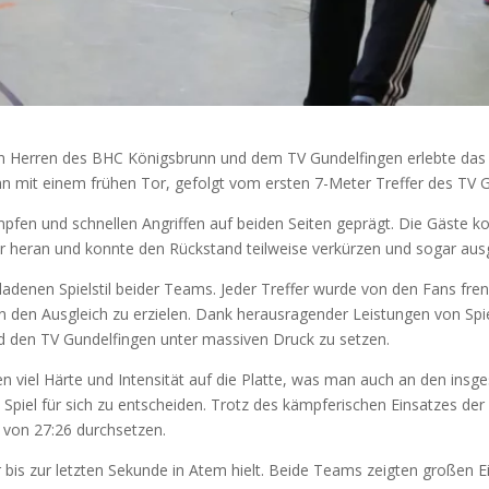
n Herren des BHC Königsbrunn und dem TV Gundelfingen erlebte das 
n mit einem frühen Tor, gefolgt vom ersten 7-Meter Treffer des TV Gu
pfen und schnellen Angriffen auf beiden Seiten geprägt. Die Gäste k
 heran und konnte den Rückstand teilweise verkürzen und sogar aus
ladenen Spielstil beider Teams. Jeder Treffer wurde von den Fans fre
 den Ausgleich zu erzielen. Dank herausragender Leistungen von Spi
d den TV Gundelfingen unter massiven Druck zu setzen.
 viel Härte und Intensität auf die Platte, was man auch an den insg
Spiel für sich zu entscheiden. Trotz des kämpferischen Einsatzes de
 von 27:26 durchsetzen.
r bis zur letzten Sekunde in Atem hielt. Beide Teams zeigten großen