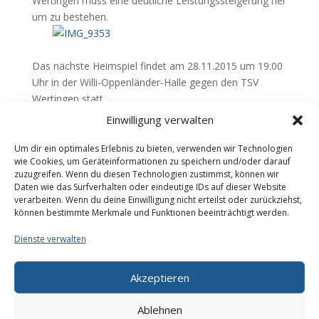
Wertingen muss eine deutliche Leistungssteigerung her
um zu bestehen.
Das nächste Heimspiel findet am 28.11.2015 um 19:00
Uhr in der Willi-Oppenländer-Halle gegen den TSV
Wertingen statt.
Einwilligung verwalten
Um dir ein optimales Erlebnis zu bieten, verwenden wir Technologien
Teilen mit:
wie Cookies, um Geräteinformationen zu speichern und/oder darauf
zuzugreifen. Wenn du diesen Technologien zustimmst, können wir
Daten wie das Surfverhalten oder eindeutige IDs auf dieser Website
verarbeiten. Wenn du deine Einwilligung nicht erteilst oder zurückziehst,
können bestimmte Merkmale und Funktionen beeinträchtigt werden.
Dienste verwalten
Akzeptieren
Galerie
Impressum
Datenschutzerklärung
Cookie-Richtlinie (EU)
Ablehnen
Downloads
Kontakt
Über uns