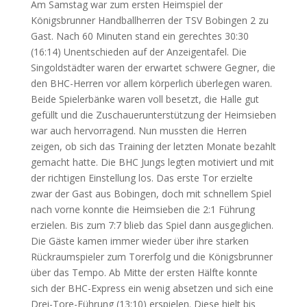
Am Samstag war zum ersten Heimspiel der
Königsbrunner Handballherren der TSV Bobingen 2 zu
Gast. Nach 60 Minuten stand ein gerechtes 30:30
(16:14) Unentschieden auf der Anzeigentafel. Die
Singoldstädter waren der erwartet schwere Gegner, die
den BHC-Herren vor allem körperlich überlegen waren.
Beide Spielerbänke waren voll besetzt, die Halle gut
gefüllt und die Zuschauerunterstützung der Heimsieben
war auch hervorragend. Nun mussten die Herren
zeigen, ob sich das Training der letzten Monate bezahlt
gemacht hatte. Die BHC Jungs legten motiviert und mit
der richtigen Einstellung los. Das erste Tor erzielte
zwar der Gast aus Bobingen, doch mit schnellem Spiel
nach vorne konnte die Heimsieben die 2:1 Führung
erzielen. Bis zum 7:7 blieb das Spiel dann ausgeglichen.
Die Gäste kamen immer wieder über ihre starken
Rückraumspieler zum Torerfolg und die Königsbrunner
über das Tempo. Ab Mitte der ersten Hälfte konnte
sich der BHC-Express ein wenig absetzen und sich eine
Drei-Tore-Führung (13:10) erspielen. Diese hielt bis