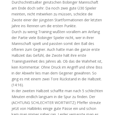
Durchschnittsalter gerutschen Bobinger Mannschaft
am Ende doch sehr. Da noch zwei gute Ü30 Spieler
meint
en, nicht mitwirken zu müssen, schickte die
Zwote einer der jüngsten Startformationen der letzten
Jahre ins Rennen um die ersten Punkte.
Durch zu wenig Training wußten vorallem am Anfang
der Partie viele Bobinger Spieler nicht, wer in ihrer
Mannschaft spielt und passten somit den Ball des
öfteren zum Gegner. Auch hatte man die ganze erste
Halbzeit das Gefühl, die Zwote hält ihre erste
Trainingseinheit des Jahres ab. Ob das die Wahrheit ist,
kein Kommentar. Ohne Druck im Angriff und ohne Biss
in der Abwehr lies man dem Gegener gewähren. So
ging es mit einem zwei Tore Rückstand in die Halbzeit.
(14:16).
In der zweiten Halbzeit schaffte man nach 5 schlechten
Minuten endlich langsam in die Spur zu finden. Der
(ACHTUNG SCHLECHTER WORTWITZ) Pfeffer streute
jetzt von Halblinks einige gute Pässe ein und schon
kam man immer näher ran. Leider verpasste man es,