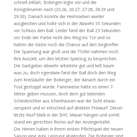
schnell erklärt, Bobingen legte vor und die
Königsbrunner nach (25:26, 26:27, 27:28, 28:29 und
29:30). Danach konnte die Heimsieben wieder
ausgleichen und holte sich in der Abwehr 55 Sekunden
vor Schluss den Ball. Leider fand der Ball 23 Sekunden
vor Ende der Partie nicht den Weg ins Tor und so
hatten die Gäste noch die Chance auf den Siegtreffer.
Die Spannung war groß und die TSVler nahmen noch
ihre Auszeit, um den letzten Spielzug zu besprechen.
Die Gastgeber-Abwehr arbeitete gut und ließ kaum
was zu, doch irgendwie fand der Ball doch den Weg
zum Kreisläufer der Bobinger, der danach durch ein
Foul gestoppt wurde. Fairerweise hätte es einen 7-
Meter geben müssen, doch dem gut leitenden
Schiedsrichter aus Ichenhausen war die Sicht etwas
versperrt und er entschied auf direkten Freiwurf. Dieser
letzte Wurf blieb in der BHC-Mauer hängen und somit
stand ein gerechtes Remis auf der Anzeigentafel.
Die Herren haben in ihrem ersten Pflichtspiel der neuen
Saison eine gute Leistung abgerufen. Die Bobinger sind