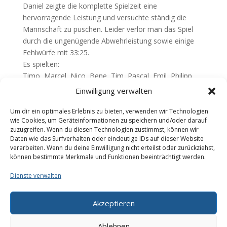
Daniel zeigte die komplette Spielzeit eine
hervorragende Leistung und versuchte ständig die
Mannschaft zu puschen. Leider verlor man das Spiel
durch die ungenügende Abwehrleistung sowie einige
Fehlwürfe mit 33:25.
Es spielten:
Timo, Marcel, Nico, Bene, Tim, Pascal, Emil, Philipp,
Dani & Felix
Einwilligung verwalten
Trainerteam: Tommi Riesner / Tobi Böhm
Um dir ein optimales Erlebnis zu bieten, verwenden wir Technologien
Teilen mit:
wie Cookies, um Geräteinformationen zu speichern und/oder darauf
zuzugreifen. Wenn du diesen Technologien zustimmst, können wir
Daten wie das Surfverhalten oder eindeutige IDs auf dieser Website
verarbeiten. Wenn du deine Einwilligung nicht erteilst oder zurückziehst,
können bestimmte Merkmale und Funktionen beeinträchtigt werden.
Dienste verwalten
Akzeptieren
Galerie
Impressum
Datenschutzerklärung
Cookie-Richtlinie (EU)
Ablehnen