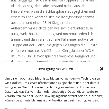
aus Göggingen zu Gast in der Willi-Oppenländer-Halle.
Allerdings sagt der Tabellenstand nichts aus, das
Hinspiel war bis in die Schlussphase ausgeglichen und
erst zum Ende konnten sich die Königsbrunner etwas
absetzen und einen 23:19 Sieg einfahren.
Außerdem wird sich zeigen wie sich die Winterpause
ausgewirkt hat. Donnerstag wird nochmal ordentlich
trainiert und dann steht auf alle Fälle eine motivierte
Truppe auf der Platte, die gegen Göggingen die Punkte
einfahren möchte. Anpfiff in der Königsbrunner WOH
ist um 19 Uhr. Davor spielt die weibliche A-Jugend und
die männliche C-Jugend 2 gegen den Eichenauer SV.
Die Teams freuen sich über zahlreiche Fan
Einwilligung verwalten
Unterstützung.
Um dir ein optimales Erlebnis zu bieten, verwenden wir Technologien
Teilen mit:
wie Cookies, um Geräteinformationen zu speichern und/oder darauf
zuzugreifen. Wenn du diesen Technologien zustimmst, können wir
Daten wie das Surfverhalten oder eindeutige IDs auf dieser Website
verarbeiten. Wenn du deine Einwilligung nicht erteilst oder zurückziehst,
können bestimmte Merkmale und Funktionen beeinträchtigt werden.