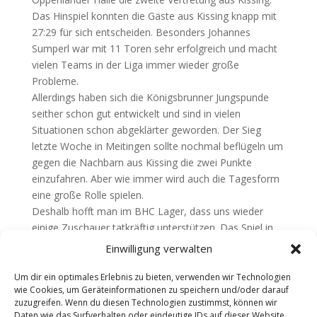
Das Hinspiel konnten die Gäste aus Kissing knapp mit
27:29 für sich entscheiden. Besonders Johannes
Sumperl war mit 11 Toren sehr erfolgreich und macht
vielen Teams in der Liga immer wieder große
Probleme.
Allerdings haben sich die Königsbrunner Jungspunde
seither schon gut entwickelt und sind in vielen
Situationen schon abgeklärter geworden. Der Sieg
letzte Woche in Meitingen sollte nochmal beflügeln um
gegen die Nachbarn aus Kissing die zwei Punkte
einzufahren. Aber wie immer wird auch die Tagesform
eine große Rolle spielen.
Deshalb hofft man im BHC Lager, dass uns wieder
einige Zuschauer tatkräftig unterstützen. Das Spiel in
der WOH beginnt um 19.00 Uhr. Davor spielt die mC-
Einwilligung verwalten
Jugend 2 gegen die DJK Augsburg-Hochzoll.
Um dir ein optimales Erlebnis zu bieten, verwenden wir Technologien
Teilen mit:
wie Cookies, um Geräteinformationen zu speichern und/oder darauf
zuzugreifen. Wenn du diesen Technologien zustimmst, können wir
Daten wie das Surfverhalten oder eindeutige IDs auf dieser Website