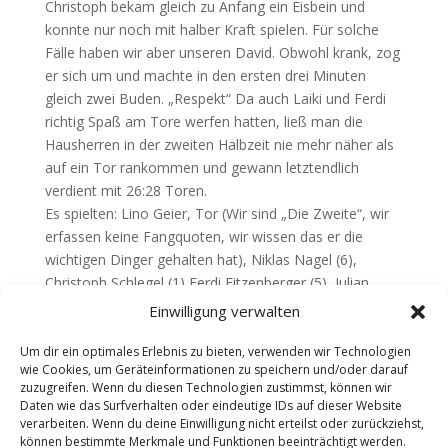
Christoph bekam gleich zu Anfang ein Eisbein und
konnte nur noch mit halber Kraft spielen. Für solche
Fälle haben wir aber unseren David. Obwohl krank, zog
er sich um und machte in den ersten drei Minuten
gleich zwei Buden. „Respekt“ Da auch Laiki und Ferdi
richtig Spaß am Tore werfen hatten, ließ man die
Hausherren in der zweiten Halbzeit nie mehr näher als
auf ein Tor rankommen und gewann letztendlich
verdient mit 26:28 Toren.
Es spielten: Lino Geier, Tor (Wir sind „Die Zweite“, wir
erfassen keine Fangquoten, wir wissen das er die
wichtigen Dinger gehalten hat), Niklas Nagel (6),
Christoph Schlegel (1) Ferdi Eitzenberger (5), Julian
Obermayer (2), Stefan Gaartz (4), David Raab (3), Maxi
Einwilligung verwalten
Herzog, Thomas Huber (1), Frank Layher (6)
Um dir ein optimales Erlebnis zu bieten, verwenden wir Technologien
Teilen mit:
wie Cookies, um Geräteinformationen zu speichern und/oder darauf
zuzugreifen. Wenn du diesen Technologien zustimmst, können wir
Daten wie das Surfverhalten oder eindeutige IDs auf dieser Website
verarbeiten. Wenn du deine Einwilligung nicht erteilst oder zurückziehst,
können bestimmte Merkmale und Funktionen beeinträchtigt werden.