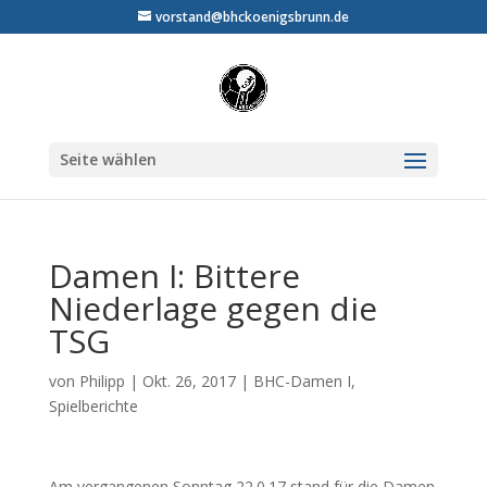
vorstand@bhckoenigsbrunn.de
Seite wählen
Damen I: Bittere
Niederlage gegen die
TSG
von
Philipp
|
Okt. 26, 2017
|
BHC-Damen I
,
Spielberichte
Am vergangenen Sonntag 22.0.17 stand für die Damen