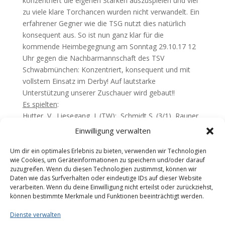
konzentriert die eigenen Stärken auszuspielen und viel
zu viele klare Torchancen wurden nicht verwandelt. Ein
erfahrener Gegner wie die TSG nutzt dies natürlich
konsequent aus. So ist nun ganz klar für die
kommende Heimbegegnung am Sonntag 29.10.17 12
Uhr gegen die Nachbarmannschaft des TSV
Schwabmünchen: Konzentriert, konsequent und mit
vollstem Einsatz im Derby! Auf lautstarke
Unterstützung unserer Zuschauer wird gebaut!!
Es spielten
:
Hutter, V., Liesegang, J. (TW); Schmidt S. (3/1), Rauner
F., Mader J. (4), Wolany L., Gay A. (1), Hochstatter C.
Einwilligung verwalten
(6), Gross C. (6), Förster S. (5/4), Echter R., Echter A.
Um dir ein optimales Erlebnis zu bieten, verwenden wir Technologien
Teilen mit:
wie Cookies, um Geräteinformationen zu speichern und/oder darauf
zuzugreifen. Wenn du diesen Technologien zustimmst, können wir
Daten wie das Surfverhalten oder eindeutige IDs auf dieser Website
verarbeiten. Wenn du deine Einwilligung nicht erteilst oder zurückziehst,
können bestimmte Merkmale und Funktionen beeinträchtigt werden.
Dienste verwalten