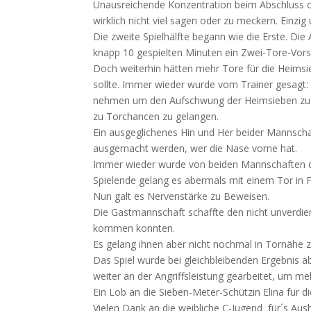
Unausreichende Konzentration beim Abschluss od
wirklich nicht viel sagen oder zu meckern. Einzi
Die zweite Spielhälfte begann wie die Erste. Die
knapp 10 gespielten Minuten ein Zwei-Tore-Vors
Doch weiterhin hätten mehr Tore für die Heimsi
sollte. Immer wieder wurde vom Trainer gesagt: 
nehmen um den Aufschwung der Heimsieben zu unt
zu Torchancen zu gelangen.
Ein ausgeglichenes Hin und Her beider Mannschaft
ausgemacht werden, wer die Nase vorne hat.
Immer wieder wurde von beiden Mannschaften der
Spielende gelang es abermals mit einem Tor in 
Nun galt es Nervenstärke zu Beweisen.
Die Gastmannschaft schaffte den nicht unverdien
kommen konnten.
Es gelang ihnen aber nicht nochmal in Tornähe
Das Spiel wurde bei gleichbleibenden Ergebnis a
weiter an der Angriffsleistung gearbeitet, um meh
Ein Lob an die Sieben-Meter-Schützin Elina für 
Vielen Dank an die weibliche C-Jugend für´s Aus