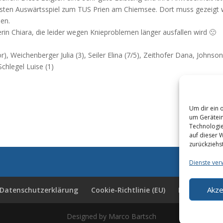
sten Auswärtsspiel zum TUS Prien am Chiemsee. Dort muss gezeigt 
nen.
in Chiara, die leider wegen Knieproblemen länger ausfallen wird 🙁
or), Weichenberger Julia (3), Seiler Elina (7/5), Zeithofer Dana, Johnso
Schlegel Luise (1)
Um dir ein 
um Gerätein
Technologie
auf dieser W
zurückziehs
Dienste ver
Akze
Datenschutzerklärung
Cookie-Richtlinie (EU)
Downloads
Designed by Marco Bartsch