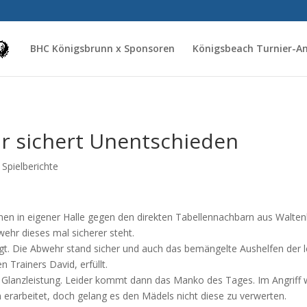
BHC Königsbrunn x Sponsoren
Königsbeach Turnier-
r sichert Unentschieden
,
Spielberichte
en in eigener Halle gegen den direkten Tabellennachbarn aus Walte
wehr dieses mal sicherer steht.
gt. Die Abwehr stand sicher und auch das bemängelte Aushelfen der l
n Trainers David, erfüllt.
e Glanzleistung. Leider kommt dann das Manko des Tages. Im Angriff 
erarbeitet, doch gelang es den Mädels nicht diese zu verwerten.