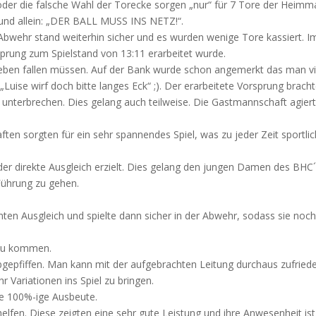
er die falsche Wahl der Torecke sorgen „nur“ für 7 Tore der Heimma
g und allein: „DER BALL MUSS INS NETZ!“.
 Abwehr stand weiterhin sicher und es wurden wenige Tore kassiert. Im
prung zum Spielstand von 13:11 erarbeitet wurde.
eben fallen müssen. Auf der Bank wurde schon angemerkt das man vie
„Luise wirf doch bitte langes Eck“ ;). Der erarbeitete Vorsprung brac
erbrechen. Dies gelang auch teilweise. Die Gastmannschaft agierte 
en sorgten für ein sehr spannendes Spiel, was zu jeder Zeit sportlich
 direkte Ausgleich erzielt. Dies gelang den jungen Damen des BHC´s
Führung zu gehen.
ten Ausgleich und spielte dann sicher in der Abwehr, sodass sie nochm
 zu kommen.
bgepfiffen. Man kann mit der aufgebrachten Leitung durchaus zufriede
r Variationen ins Spiel zu bringen.
die 100%-ige Ausbeute.
helfen. Diese zeigten eine sehr gute Leistung und ihre Anwesenheit is