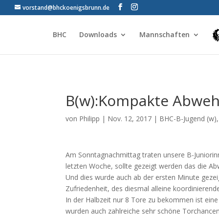
vorstand@bhckoenigsbrunn.de
BHC
Downloads
Mannschaften
B(w):Kompakte Abweh
von
Philipp
|
Nov. 12, 2017
|
BHC-B-Jugend (w)
Am Sonntagnachmittag traten unsere B-Juniorinn
letzten Woche, sollte gezeigt werden das die Ab
Und dies wurde auch ab der ersten Minute gezei
Zufriedenheit, des diesmal alleine koordinierende
In der Halbzeit nur 8 Tore zu bekommen ist ein
wurden auch zahlreiche sehr schöne Torchancen 