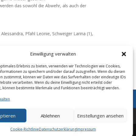
werden das sowohl die Abwehr, als auch der
n Alessandra, Pfahl Leonie, Schweiger Larina (1),
Einwilligung verwalten
optimales Erlebnis zu bieten, verwenden wir Technologien wie Cookies,
formationen zu speichern und/oder darauf zuzugreifen. Wenn du diesen
n zustimmst, können wir Daten wie das Surfverhalten oder eindeutige IDs
ebsite verarbeiten. Wenn du deine Einwilligung nicht erteilst oder
t, können bestimmte Merkmale und Funktionen beeinträchtigt werden.
walten
ptieren
Ablehnen
Einstellungen ansehen
Kontakt
Über uns
Cookie-Richtlinie
Datenschutzerklärung
Impressum