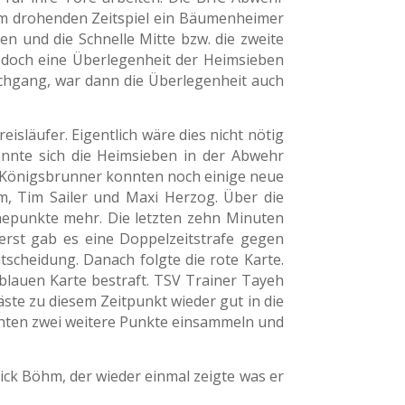
dem drohenden Zeitspiel ein Bäumenheimer
en und die Schnelle Mitte bzw. die zweite
, doch eine Überlegenheit der Heimsieben
rchgang, war dann die Überlegenheit auch
släufer. Eigentlich wäre dies nicht nötig
onnte sich die Heimsieben in der Abwehr
e Königsbrunner konnten noch einige neue
hm, Tim Sailer und Maxi Herzog. Über die
öhepunkte mehr. Die letzten zehn Minuten
uerst gab es eine Doppelzeitstrafe gegen
scheidung. Danach folgte die rote Karte.
 blauen Karte bestraft. TSV Trainer Tayeh
äste zu diesem Zeitpunkt wieder gut in die
nnten zwei weitere Punkte einsammeln und
ck Böhm, der wieder einmal zeigte was er