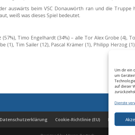
er auswärts beim VSC Donauwörth ran und die Truppe hof
ut, weiß was dieses Spiel bedeutet.
(57%), Timo Engelhardt (34%) – alle Tor Alex Grobe (4), T
obe (1), Tim Sailer (12), Pascal Krämer (1), Philipp Herzog (
Um dir ein 
um Gerätein
Technologie
auf dieser W
zurückziehs
Dienste ver
Akze
Datenschutzerklärung
Cookie-Richtlinie (EU)
Downloads