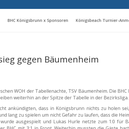
BHC Königsbrunn x Sponsoren
Königsbeach Turnier-Anm
sieg gegen Bäumenheim
imischen WOH der Tabellenachte, TSV Bäumenheim. Die BHC 
iben weiterhin an der Spitze der Tabelle in der Bezirksliga.
t ankündigten, dass in Königsbrunn nichts zu holen sei,
 und lang zu spielen um nicht Gefahr zu laufen, dass die Heim
f wurde ausgespielt und Lukas Hurle netzte zum 1:0 für 
der BHC mit 3:1 in Front. Weiterhin mussten die Gäste har