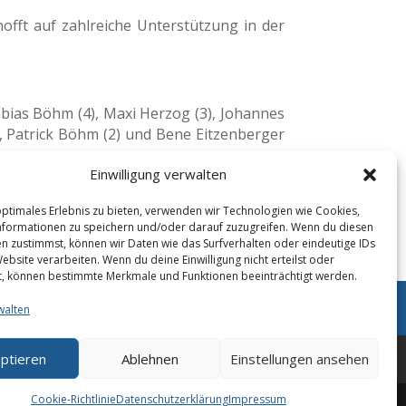
ft auf zahlreiche Unterstützung in der
obias Böhm (4), Maxi Herzog (3), Johannes
1), Patrick Böhm (2) und Bene Eitzenberger
Einwilligung verwalten
optimales Erlebnis zu bieten, verwenden wir Technologien wie Cookies,
formationen zu speichern und/oder darauf zuzugreifen. Wenn du diesen
n zustimmst, können wir Daten wie das Surfverhalten oder eindeutige IDs
ebsite verarbeiten. Wenn du deine Einwilligung nicht erteilst oder
t, können bestimmte Merkmale und Funktionen beeinträchtigt werden.
walten
ptieren
Ablehnen
Einstellungen ansehen
Kontakt
Über uns
Cookie-Richtlinie
Datenschutzerklärung
Impressum