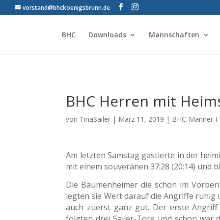
vorstand@bhckoenigsbrunn.de
BHC
Downloads
Mannschaften
BHC Herren mit Heim
von
TinaSailer
|
März 11, 2019
|
BHC-Männer I
Am letzten Samstag gastierte in der he
mit einem souveränen 37:28 (20:14) und ble
Die Bäumenheimer die schon im Vorberich
legten sie Wert darauf die Angriffe ruhig
auch zuerst ganz gut. Der erste Angrif
folgten drei Sailer-Tore und schon war 