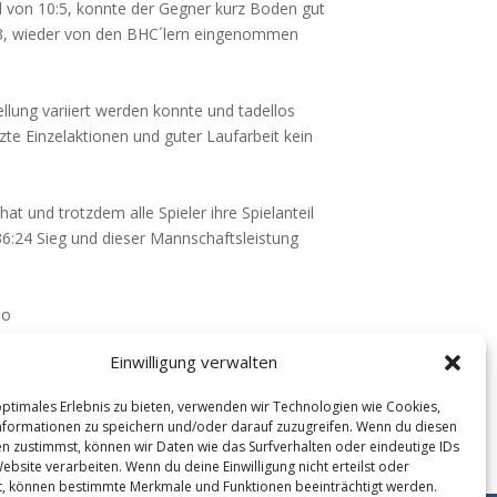
nd von 10:5, konnte der Gegner kurz Boden gut
13, wieder von den BHC´lern eingenommen
llung variiert werden konnte und tadellos
e Einzelaktionen und guter Laufarbeit kein
t und trotzdem alle Spieler ihre Spielanteil
6:24 Sieg und dieser Mannschaftsleistung
mo
Einwilligung verwalten
optimales Erlebnis zu bieten, verwenden wir Technologien wie Cookies,
formationen zu speichern und/oder darauf zuzugreifen. Wenn du diesen
n zustimmst, können wir Daten wie das Surfverhalten oder eindeutige IDs
ebsite verarbeiten. Wenn du deine Einwilligung nicht erteilst oder
t, können bestimmte Merkmale und Funktionen beeinträchtigt werden.