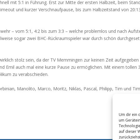
ell mit 5:1 in Führung. Erst zur Mitte der ersten Halbzeit, beim Sta
imeout und kurzer Verschnaufpause, bis zum Halbzeitstand von 20:
wehr – vom 5:1, 4:2 bis zum 3:3 – welche problemlos und nach Aufste
lweise sogar zwei BHC-Rückraumspieler war durch schön durchgesetzt
rklich stolz sein, da der TV Memmingen zur keinen Zeit aufgegeben ha
d Emil auch mal eine kurze Pause zu ermöglichen. Mit einem tollen 3
likum zu verabschieden.
Korbinian, Manolito, Marco, Moritz, Niklas, Pascal, Philipp, Tim und Ti
Um dir ein 
um Gerätein
Technologie
auf dieser W
zurückziehs