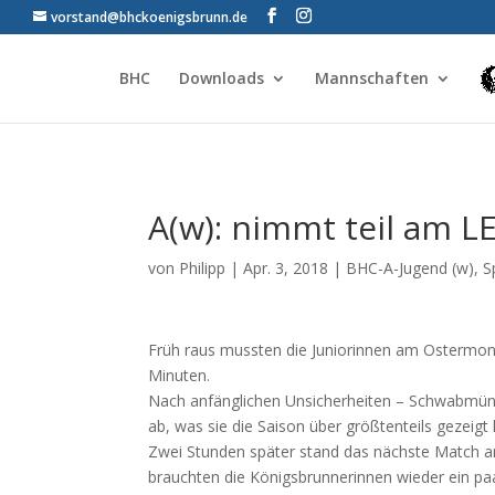
vorstand@bhckoenigsbrunn.de
BHC
Downloads
Mannschaften
A(w): nimmt teil am
von
Philipp
|
Apr. 3, 2018
|
BHC-A-Jugend (w)
,
S
Früh raus mussten die Juniorinnen am Ostermon
Minuten.
Nach anfänglichen Unsicherheiten – Schwabmünch
ab, was sie die Saison über größtenteils gezeig
Zwei Stunden später stand das nächste Match an
brauchten die Königsbrunnerinnen wieder ein paar