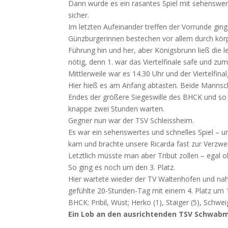
Dann wurde es ein rasantes Spiel mit sehenswer
sicher.
Im letzten Aufeinander treffen der Vorrunde gin
Günzburgerinnen bestechen vor allem durch körpe
Führung hin und her, aber Königsbrunn ließ die 
nötig, denn 1. war das Viertelfinale safe und zu
Mittlerweile war es 14.30 Uhr und der Viertelfin
Hier hieß es am Anfang abtasten. Beide Mannsch
Endes der größere Siegeswille des BHCK und so k
knappe zwei Stunden warten.
Gegner nun war der TSV Schleissheim.
Es war ein sehenswertes und schnelles Spiel – un
kam und brachte unsere Ricarda fast zur Verzweif
Letztlich müsste man aber Tribut zollen – egal 
So ging es noch um den 3. Platz.
Hier wartete wieder der TV Waltenhofen und nahm
gefühlte 20-Stunden-Tag mit einem 4. Platz um 
BHCK: Pribil, Wüst; Herko (1), Staiger (5), Schweige
Ein Lob an den ausrichtenden TSV Schwabmü