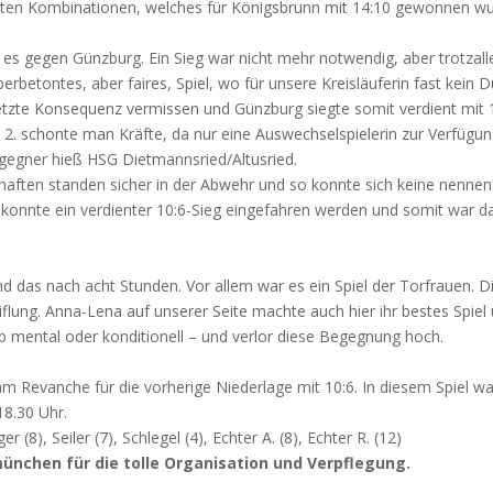
ten Kombinationen, welches für Königsbrunn mit 14:10 gewonnen wurd
g es gegen Günzburg. Ein Sieg war nicht mehr notwendig, aber trotzal
rbetontes, aber faires, Spiel, wo für unsere Kreisläuferin fast kein
letzte Konsequenz vermissen und Günzburg siegte somit verdient mit 
m 2. schonte man Kräfte, da nur eine Auswechselspielerin zur Verfügun
algegner hieß HSG Dietmannsried/Altusried.
aften standen sicher in der Abwehr und so konnte sich keine nennen
onnte ein verdienter 10:6-Sieg eingefahren werden und somit war das
d das nach acht Stunden. Vor allem war es ein Spiel der Torfrauen. Die
lung. Anna-Lena auf unserer Seite machte auch hier ihr bestes Spiel u
ob mental oder konditionell – und verlor diese Begegnung hoch.
 Revanche für die vorherige Niederlage mit 10:6. In diesem Spiel wa
18.30 Uhr.
r (8), Seiler (7), Schlegel (4), Echter A. (8), Echter R. (12)
nchen für die tolle Organisation und Verpflegung.