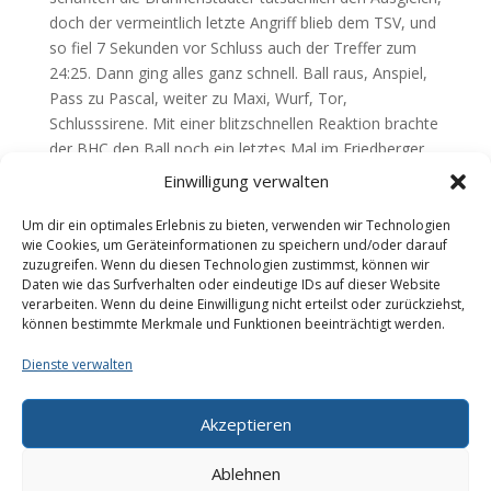
doch der vermeintlich letzte Angriff blieb dem TSV, und
so fiel 7 Sekunden vor Schluss auch der Treffer zum
24:25. Dann ging alles ganz schnell. Ball raus, Anspiel,
Pass zu Pascal, weiter zu Maxi, Wurf, Tor,
Schlusssirene. Mit einer blitzschnellen Reaktion brachte
der BHC den Ball noch ein letztes Mal im Friedberger
Tor unter, so dass ein spannendes Derby mit einer
Einwilligung verwalten
unter dem Strich gerechten Punkteteilung endet.
Um dir ein optimales Erlebnis zu bieten, verwenden wir Technologien
Teilen mit:
wie Cookies, um Geräteinformationen zu speichern und/oder darauf
zuzugreifen. Wenn du diesen Technologien zustimmst, können wir
Daten wie das Surfverhalten oder eindeutige IDs auf dieser Website
verarbeiten. Wenn du deine Einwilligung nicht erteilst oder zurückziehst,
können bestimmte Merkmale und Funktionen beeinträchtigt werden.
Dienste verwalten
Akzeptieren
Galerie
Impressum
Datenschutzerklärung
Cookie-Richtlinie (EU)
Ablehnen
Downloads
Kontakt
Über uns